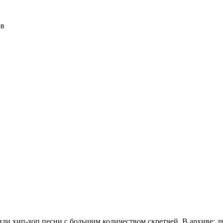
ов
и хип-хоп песни с большим количеством скретчей. В архиве: два б