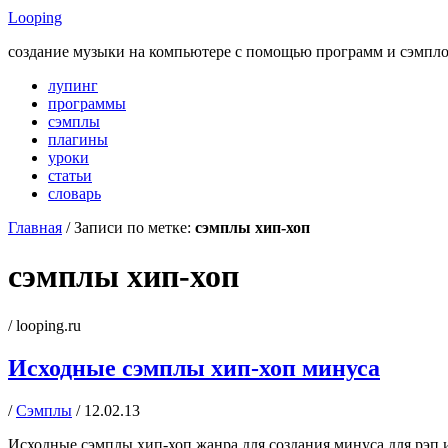
Looping
создание музыки на компьютере с помощью программ и сэмпл
лупинг
программы
сэмплы
плагины
уроки
статьи
словарь
Главная
/
Записи по метке:
сэмплы хип-хоп
сэмплы хип-хоп
/ looping.ru
Исходные сэмплы хип-хоп минуса
/
Сэмплы
/ 12.02.13
Исходные сэмплы хип-хоп жанра для создания минуса для рэп ил