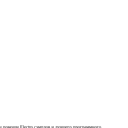
и помощи Electro сэмплов и лучшего программного