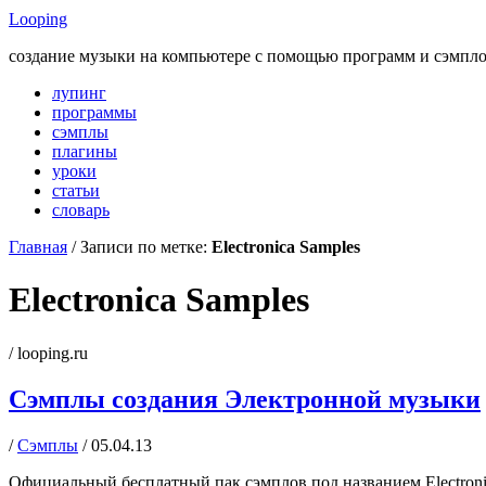
Looping
создание музыки на компьютере с помощью программ и сэмпл
лупинг
программы
сэмплы
плагины
уроки
статьи
словарь
Главная
/
Записи по метке:
Electronica Samples
Electronica Samples
/ looping.ru
Сэмплы создания Электронной музыки
/
Сэмплы
/ 05.04.13
Официальный бесплатный пак сэмплов под названием Electroni