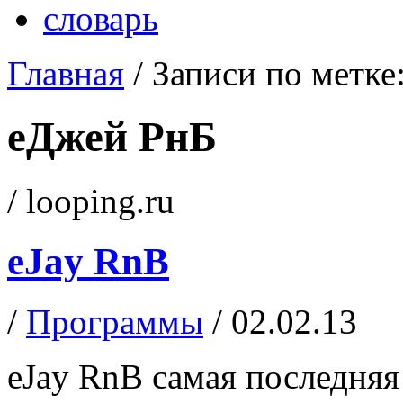
словарь
Главная
/
Записи по метке
еДжей РнБ
/ looping.ru
eJay RnB
/
Программы
/ 02.02.13
eJay RnB самая последняя