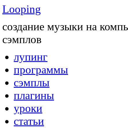
Looping
создание музыки на комп
сэмплов
лупинг
программы
сэмплы
плагины
уроки
статьи