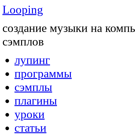
Looping
создание музыки на комп
сэмплов
лупинг
программы
сэмплы
плагины
уроки
статьи