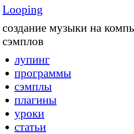
Looping
создание музыки на комп
сэмплов
лупинг
программы
сэмплы
плагины
уроки
статьи